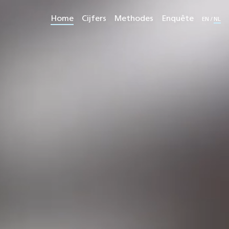
Home
Cijfers
Methodes
Enquête
EN
/
NL