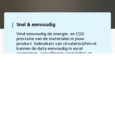
Snel & eenvoudig
Vind eenvoudig de energie- en CO2-
prestatie van de materialen in jouw
product. Gebruikers van circulairecijfers.nl
kunnen de data eenvoudig in excel
overnemen, aanvullingen voorstellen en
suggesties doen voor verbeteringen.
Vanaf nu heb je alle cijfers bij de hand in
één overzicht. Op deze wijze wordt het
voor een bredere groep mogelijk om snel
en eenvoudig inzicht te krijgen in de
milieu-impact van materialen.